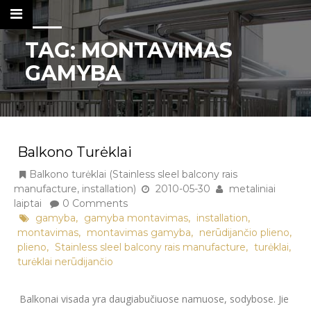
TAG:
MONTAVIMAS
GAMYBA
Metaliniai Laiptai
Tel. nr.: +37061137103
Balkono Turėklai
KONTAKTAI
Balkono turėklai (Stainless sleel balcony rais
DARBŲ KATALOGAS
manufacture, installation)
2010-05-30
metaliniai
laiptai
0 Comments
METALINIAI LAIPTAI IR KITI METALO
,
,
,
gamyba
gamyba montavimas
installation
,
,
,
montavimas
montavimas gamyba
nerūdijančio plieno
GAMINIAI
,
,
,
plieno
Stainless sleel balcony rais manufacture
turėklai
APTVĖRIMAI, ATITVAROS,
turėklai nerūdijančio
TVORELĖS
Balkonai visada yra daugiabučiuose namuose, sodybose. Jie
BALKONO TURĖKLAI