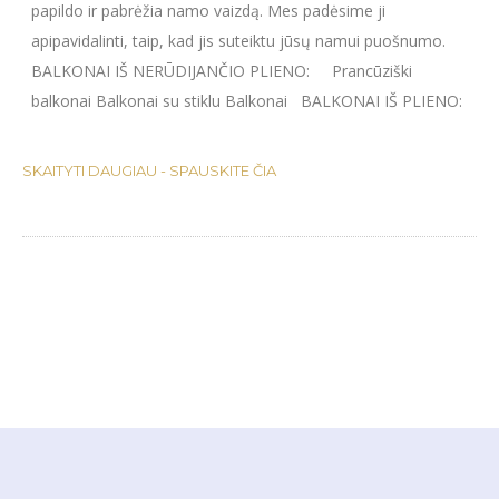
papildo ir pabrėžia namo vaizdą. Mes padėsime ji
PORANKIAI IR TURĖKLAI
apipavidalinti, taip, kad jis suteiktu jūsų namui puošnumo.
GROTOS LANGAMS
BALKONAI IŠ NERŪDIJANČIO PLIENO: Prancūziški
NESTANDARTINIAI GAMINIAI
balkonai Balkonai su stiklu Balkonai BALKONAI IŠ PLIENO:
METALINIAI LAIPTAI
PAVĖSINĖS
SKAITYTI DAUGIAU - SPAUSKITE ČIA
VAIKŲ ŽAIDIMO AIKŠTELĖS
VARTAI IR VARTELIAI
VAMZDŽIŲ IR STRYPŲ
LENKIMAS