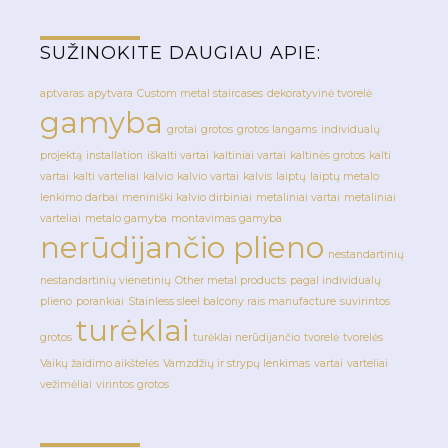
SUŽINOKITE DAUGIAU APIE:
aptvaras
apytvara
Custom metal staircases
dekoratyvinė tvorelė
gamyba
grotai
grotos
grotos langams
individualų
projektą
installation
iškalti vartai
kaltiniai vartai
kaltinės grotos
kalti
vartai
kalti varteliai
kalvio
kalvio vartai
kalvis
laiptų
laiptų metalo
lenkimo darbai
meniniški kalvio dirbiniai
metaliniai vartai
metaliniai
varteliai
metalo gamyba
montavimas gamyba
nerūdijančio plieno
nestandartinių
nestandartinių vienetinių
Other metal products
pagal individualų
plieno
porankiai
Stainless sleel balcony rais manufacture
suvirintos
turėklai
grotos
turėklai nerūdijančio
tvorelė
tvorelės
Vaikų žaidimo aikštelės
Vamzdžių ir strypų lenkimas
vartai
varteliai
vežimėliai
virintos grotos