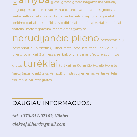
grotai
grotos
grotos langams
individualų
projektą
installation
iškalti vartai
kaltiniai vartai
kaltinės grotos
kalti
vartai
kalti varteliai
kalvio
kalvio vartai
kalvis
laiptų
laiptų metalo
lenkimo darbai
meniniški kalvio dirbiniai
metaliniai vartai
metaliniai
varteliai
metalo gamyba
montavimas gamyba
nerūdijančio plieno
nestandartinių
nestandartinių vienetinių
Other metal products
pagal individualų
plieno
porankiai
Stainless sleel balcony rais manufacture
suvirintos
turėklai
grotos
turėklai nerūdijančio
tvorelė
tvorelės
Vaikų žaidimo aikštelės
Vamzdžių ir strypų lenkimas
vartai
varteliai
vežimėliai
virintos grotos
DAUGIAU INFORMACIJOS:
tel. +370-611-37103, Vilnius
aleksej.d.hard@gmail.com