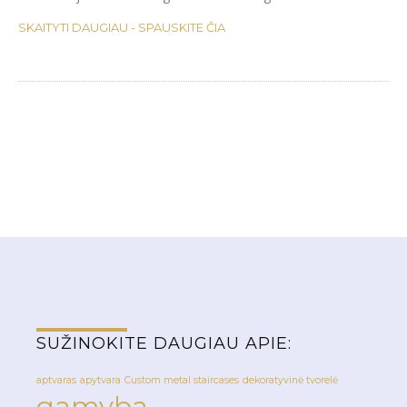
PORANKIAI IR TURĖKLAI
SKAITYTI DAUGIAU - SPAUSKITE ČIA
GROTOS LANGAMS
NESTANDARTINIAI GAMINIAI
METALINIAI LAIPTAI
PAVĖSINĖS
VAIKŲ ŽAIDIMO AIKŠTELĖS
VARTAI IR VARTELIAI
VAMZDŽIŲ IR STRYPŲ
LENKIMAS
SUŽINOKITE DAUGIAU APIE:
aptvaras
apytvara
Custom metal staircases
dekoratyvinė tvorelė
gamyba