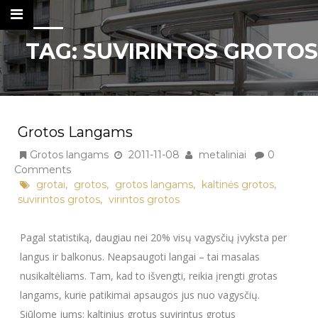
TAG:
SUVIRINTOS GROTOS
Metaliniai Laiptai
Tel. nr.: +37061137103
Grotos Langams
KONTAKTAI
Grotos langams
2011-11-08
metaliniai
0
Comments
DARBŲ KATALOGAS
,
,
,
,
grotai
grotos
grotos langams
kaltinės grotos
,
suvirintos grotos
virintos grotos
METALINIAI LAIPTAI IR KITI METALO
Pagal statistiką, daugiau nei 20% visų vagysčių įvyksta per
GAMINIAI
langus ir balkonus. Neapsaugoti langai – tai masalas
APTVĖRIMAI, ATITVAROS,
nusikaltėliams. Tam, kad to išvengti, reikia įrengti grotas
TVORELĖS
langams, kurie patikimai apsaugos jus nuo vagysčių.
BALKONO TURĖKLAI
Siūlome jums: kaltinius grotus suvirintus grotus