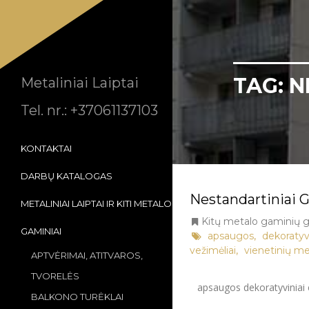
TAG:
N
Metaliniai Laiptai
Tel. nr.: +37061137103
KONTAKTAI
DARBŲ KATALOGAS
Nestandartiniai 
METALINIAI LAIPTAI IR KITI METALO
Kitų metalo gaminių 
GAMINIAI
,
apsaugos
dekoratyvi
,
vežimėliai
vienetinių me
APTVĖRIMAI, ATITVAROS,
TVORELĖS
apsaugos dekoratyviniai e
BALKONO TURĖKLAI