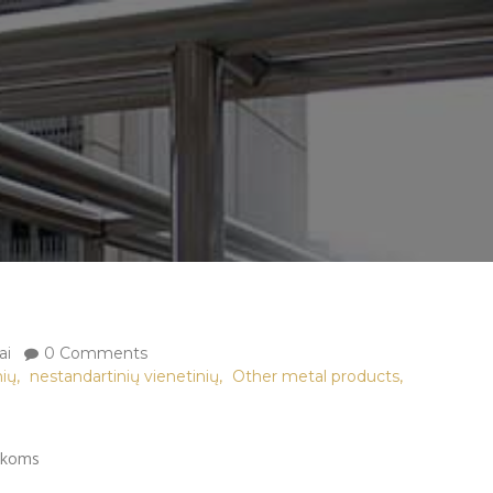
ai
0 Comments
,
,
,
nių
nestandartinių vienetinių
Other metal products
tliekoms