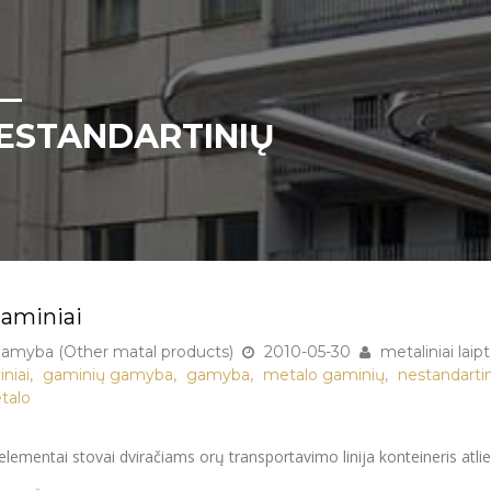
ESTANDARTINIŲ
Gaminiai
gamyba (Other matal products)
2010-05-30
metaliniai laipt
,
,
,
,
niai
gaminių gamyba
gamyba
metalo gaminių
nestandarti
talo
lementai stovai dviračiams orų transportavimo linija konteineris a