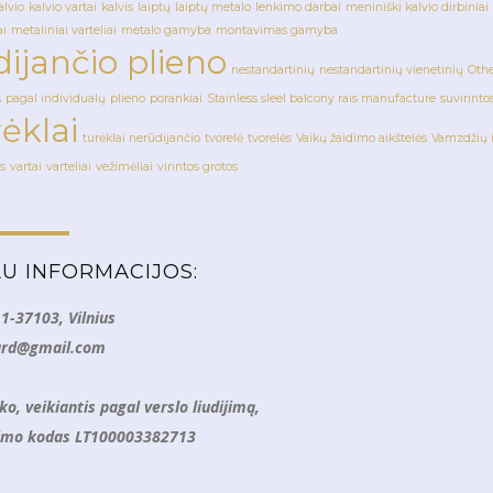
alvio
kalvio vartai
kalvis
laiptų
laiptų metalo
lenkimo darbai
meniniški kalvio dirbiniai
ai
metaliniai varteliai
metalo gamyba
montavimas gamyba
ijančio plieno
nestandartinių
nestandartinių vienetinių
Oth
s
pagal individualų
plieno
porankiai
Stainless sleel balcony rais manufacture
suvirinto
rėklai
turėklai nerūdijančio
tvorelė
tvorelės
Vaikų žaidimo aikštelės
Vamzdžių i
s
vartai
varteliai
vežimėliai
virintos grotos
U INFORMACIJOS:
11-37103, Vilnius
hard@gmail.com
o, veikiantis pagal verslo liudijimą,
mo kodas LT100003382713