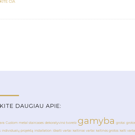
KITE ČIA
KITE DAUGIAU APIE:
gamyba
ara
Custom metal staircases
dekoratyvinė tvorelė
grotai
groto
s
individualų projektą
installation
iškalti vartai
kaltiniai vartai
kaltinės grotos
kalti varta