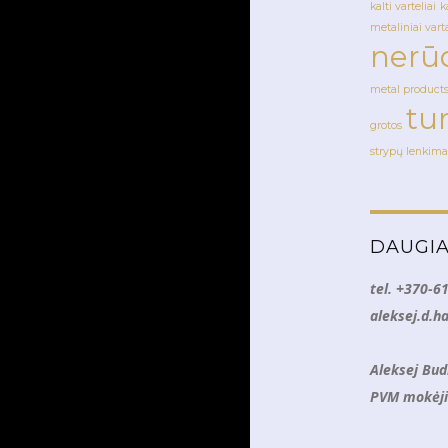
kalti varteliai
k
metaliniai vart
nerūd
metal product
tu
grotos
strypų lenkima
DAUGIA
tel. +370-6
aleksej.d.
Aleksej Budk
PVM mokėji