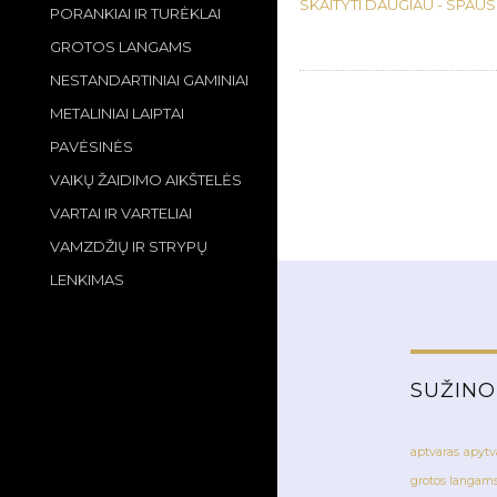
SKAITYTI DAUGIAU - SPAUS
PORANKIAI IR TURĖKLAI
GROTOS LANGAMS
NESTANDARTINIAI GAMINIAI
METALINIAI LAIPTAI
PAVĖSINĖS
VAIKŲ ŽAIDIMO AIKŠTELĖS
VARTAI IR VARTELIAI
VAMZDŽIŲ IR STRYPŲ
LENKIMAS
SUŽINO
aptvaras
apytv
grotos langam