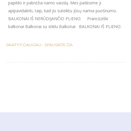
papildo ir pabrėžia namo vaizdą. Mes padėsime ji
PORANKIAI IR TURĖKLAI
apipavidalinti, taip, kad jis suteiktu jūsų namui puošnumo.
GROTOS LANGAMS
BALKONAI IŠ NERŪDIJANČIO PLIENO: Prancūziški
NESTANDARTINIAI GAMINIAI
balkonai Balkonai su stiklu Balkonai BALKONAI IŠ PLIENO:
METALINIAI LAIPTAI
PAVĖSINĖS
SKAITYTI DAUGIAU - SPAUSKITE ČIA
VAIKŲ ŽAIDIMO AIKŠTELĖS
VARTAI IR VARTELIAI
VAMZDŽIŲ IR STRYPŲ
LENKIMAS