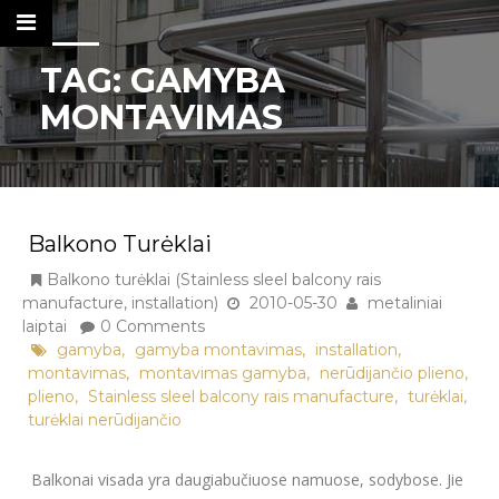
TAG:
GAMYBA
MONTAVIMAS
Metaliniai Laiptai
Tel. nr.: +37061137103
Balkono Turėklai
KONTAKTAI
Balkono turėklai (Stainless sleel balcony rais
DARBŲ KATALOGAS
manufacture, installation)
2010-05-30
metaliniai
laiptai
0 Comments
METALINIAI LAIPTAI IR KITI METALO
,
,
,
gamyba
gamyba montavimas
installation
,
,
,
montavimas
montavimas gamyba
nerūdijančio plieno
GAMINIAI
,
,
,
plieno
Stainless sleel balcony rais manufacture
turėklai
APTVĖRIMAI, ATITVAROS,
turėklai nerūdijančio
TVORELĖS
Balkonai visada yra daugiabučiuose namuose, sodybose. Jie
BALKONO TURĖKLAI