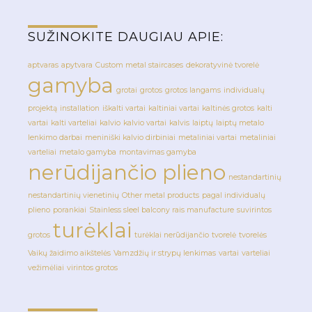
SUŽINOKITE DAUGIAU APIE:
aptvaras
apytvara
Custom metal staircases
dekoratyvinė tvorelė
gamyba
grotai
grotos
grotos langams
individualų
projektą
installation
iškalti vartai
kaltiniai vartai
kaltinės grotos
kalti
vartai
kalti varteliai
kalvio
kalvio vartai
kalvis
laiptų
laiptų metalo
lenkimo darbai
meniniški kalvio dirbiniai
metaliniai vartai
metaliniai
varteliai
metalo gamyba
montavimas gamyba
nerūdijančio plieno
nestandartinių
nestandartinių vienetinių
Other metal products
pagal individualų
plieno
porankiai
Stainless sleel balcony rais manufacture
suvirintos
turėklai
grotos
turėklai nerūdijančio
tvorelė
tvorelės
Vaikų žaidimo aikštelės
Vamzdžių ir strypų lenkimas
vartai
varteliai
vežimėliai
virintos grotos