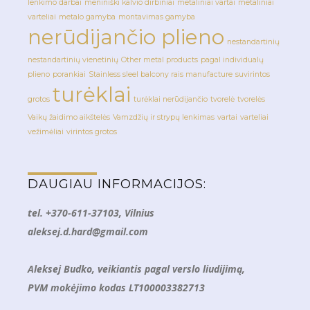
lenkimo darbai
meniniški kalvio dirbiniai
metaliniai vartai
metaliniai
varteliai
metalo gamyba
montavimas gamyba
nerūdijančio plieno
nestandartinių
nestandartinių vienetinių
Other metal products
pagal individualų
plieno
porankiai
Stainless sleel balcony rais manufacture
suvirintos
turėklai
grotos
turėklai nerūdijančio
tvorelė
tvorelės
Vaikų žaidimo aikštelės
Vamzdžių ir strypų lenkimas
vartai
varteliai
vežimėliai
virintos grotos
DAUGIAU INFORMACIJOS:
tel. +370-611-37103, Vilnius
aleksej.d.hard@gmail.com
Aleksej Budko, veikiantis pagal verslo liudijimą,
PVM mokėjimo kodas LT100003382713