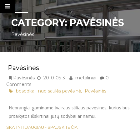
CATEGORY:
PAVĖSINĖS
Pavėsinės
Metaliniai Laiptai
Tel. nr.: +37061137103
Pavėsinės
KONTAKTAI
Pavėsinės
2010-05-31
metaliniai
0
DARBŲ KATALOGAS
Comments
,
,
besedka
nuo saulės pavėsinė
Pavėsinės
METALINIAI LAIPTAI IR KITI METALO
GAMINIAI
Nebrangiai gaminame įvairaus stiliaus pavėsines, kurios bus
pritaikytos išskirtinai jūsų sodybai ar namui.
APTVĖRIMAI, ATITVAROS,
TVORELĖS
SKAITYTI DAUGIAU - SPAUSKITE ČIA
BALKONO TURĖKLAI