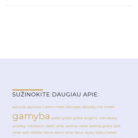
PORANKIAI IR TURĖKLAI
GROTOS LANGAMS
NESTANDARTINIAI GAMINIAI
METALINIAI LAIPTAI
PAVĖSINĖS
VAIKŲ ŽAIDIMO AIKŠTELĖS
VARTAI IR VARTELIAI
VAMZDŽIŲ IR STRYPŲ
LENKIMAS
SUŽINOKITE DAUGIAU APIE:
aptvaras
apytvara
Custom metal staircases
dekoratyvinė tvorelė
gamyba
grotai
grotos
grotos langams
individualų
projektą
installation
iškalti vartai
kaltiniai vartai
kaltinės grotos
kalti
vartai
kalti varteliai
kalvio
kalvio vartai
kalvis
laiptų
laiptų metalo